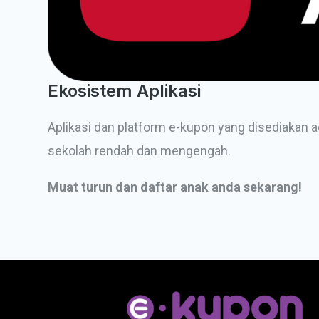
Ekosistem Aplikasi
Aplikasi dan platform e-kupon yang disediakan a
sekolah rendah dan mengengah.
Muat turun dan daftar anak anda sekarang!