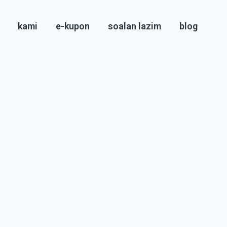
nstagram
Twitter
YouTube
Facebook
kami
e-kupon
soalan lazim
blog